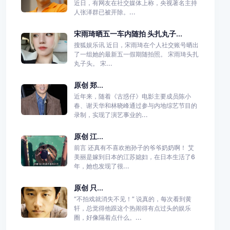
近日，有网友在社交媒体上称，央视著名主持
人张泽群已被开除。...
宋雨琦晒五一车内随拍 头扎丸子...
搜狐娱乐讯 近日，宋雨琦在个人社交账号晒出
了一组她的最新五一假期随拍照。 宋雨琦头扎
丸子头。 宋...
原创 郑...
近年来，随着《古惑仔》电影主要成员陈小
春、谢天华和林晓峰通过参与内地综艺节目的
录制，实现了演艺事业的...
原创 江...
前言 还真有不喜欢抱孙子的爷爷奶奶啊！ 艾
美丽是嫁到日本的江苏媳妇，在日本生活了6
年，她也发现了很...
原创 只...
“不拍戏就消失不见！” 说真的，每次看到黄
轩，总觉得他跟这个热闹得有点过头的娱乐
圈，好像隔着点什么。...