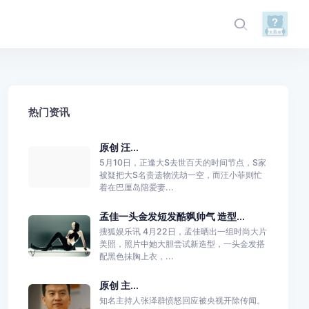
热门资讯
原创 汪...
5月10日，正逢大S去世百天的时间节点，S家
被疑把大S名贵遗物洗劫一空，而汪小菲则忙
着在巴厘岛陪爱妻...
孟佳一头金发短发酷飒帅气 造型...
搜狐娱乐讯 4月22日，孟佳晒出一组时尚大片
美照，照片中她大胆尝试新造型，一头金发搭
配黑色抹胸上衣，...
原创 主...
知名主持人张泽群愤怒回应被央视开除传闻。