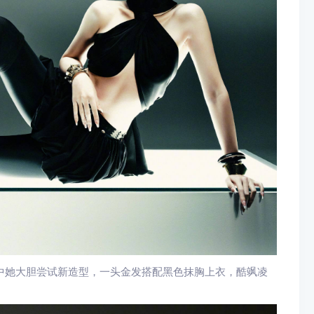
片中她大胆尝试新造型，一头金发搭配黑色抹胸上衣，酷飒凌