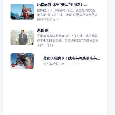
玛格丽特·库里“美队”主演新片...
搜狐娱乐讯 玛格丽特·库里、克里斯·埃文斯、
奥布瑞·普拉扎主演，伊森·科恩执导喜剧悬疑
惊悚犯罪新片《...
原创 徐...
香港前首富李兆基在3月17日去世，他的葬礼
已于4月28日完成，后续将运回广东顺德老家
下葬。 李兆...
吴宣仪玩跳伞！她高兴教练更高兴...
我去这感觉！爽！！！！！