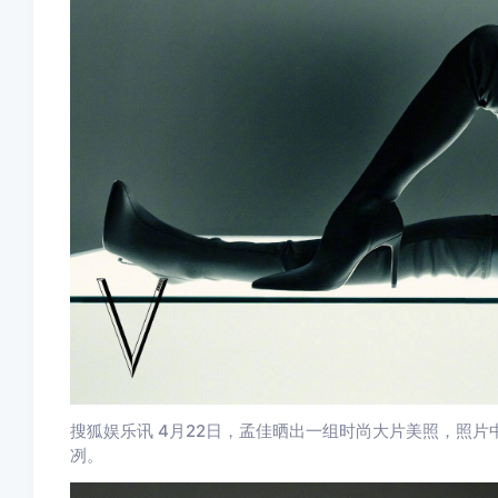
搜狐娱乐讯 4月22日，孟佳晒出一组时尚大片美照，照
冽。