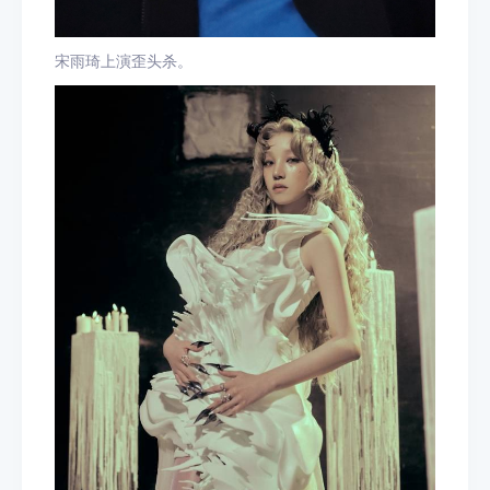
宋雨琦上演歪头杀。