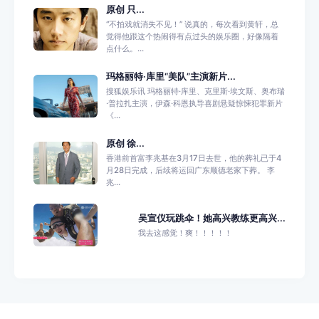
原创 只...
“不拍戏就消失不见！” 说真的，每次看到黄轩，总
觉得他跟这个热闹得有点过头的娱乐圈，好像隔着
点什么。...
玛格丽特·库里“美队”主演新片...
搜狐娱乐讯 玛格丽特·库里、克里斯·埃文斯、奥布瑞
·普拉扎主演，伊森·科恩执导喜剧悬疑惊悚犯罪新片
《...
原创 徐...
香港前首富李兆基在3月17日去世，他的葬礼已于4
月28日完成，后续将运回广东顺德老家下葬。 李
兆...
吴宣仪玩跳伞！她高兴教练更高兴...
我去这感觉！爽！！！！！