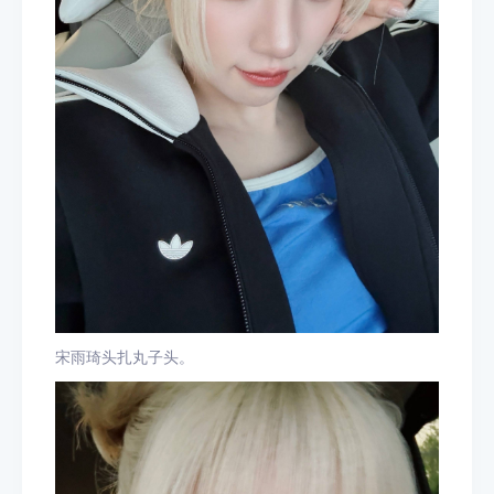
宋雨琦头扎丸子头。