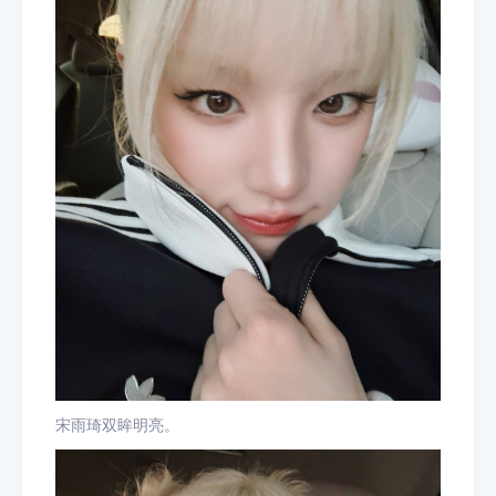
宋雨琦双眸明亮。