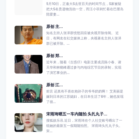
5月10日，正逢大S去世百天的时间节点，S家被疑
把大S名贵遗物洗劫一空，而汪小菲则忙着在巴厘岛
陪爱妻...
原创 主...
知名主持人张泽群愤怒回应被央视开除传闻。 近
日，有网友在社交媒体上称，央视著名主持人张泽
群已被开除。...
原创 郑...
近年来，随着《古惑仔》电影主要成员陈小春、谢
天华和林晓峰通过参与内地综艺节目的录制，实现
了演艺事业的...
原创 江...
前言 还真有不喜欢抱孙子的爷爷奶奶啊！ 艾美丽是
嫁到日本的江苏媳妇，在日本生活了6年，她也发现
了很...
宋雨琦晒五一车内随拍 头扎丸子...
搜狐娱乐讯 近日，宋雨琦在个人社交账号晒出了一
组她的最新五一假期随拍照。 宋雨琦头扎丸子头。
宋...