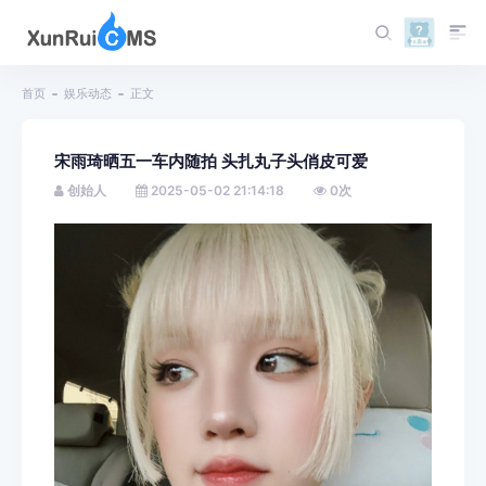
首页
娱乐动态
正文
宋雨琦晒五一车内随拍 头扎丸子头俏皮可爱
创始人
2025-05-02 21:14:18
0
次