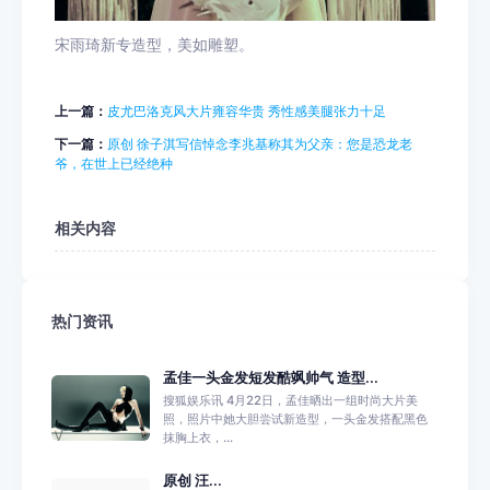
宋雨琦新专造型，美如雕塑。
上一篇：
皮尤巴洛克风大片雍容华贵 秀性感美腿张力十足
下一篇：
原创 徐子淇写信悼念李兆基称其为父亲：您是恐龙老
爷，在世上已经绝种
相关内容
热门资讯
孟佳一头金发短发酷飒帅气 造型...
搜狐娱乐讯 4月22日，孟佳晒出一组时尚大片美
照，照片中她大胆尝试新造型，一头金发搭配黑色
抹胸上衣，...
原创 汪...